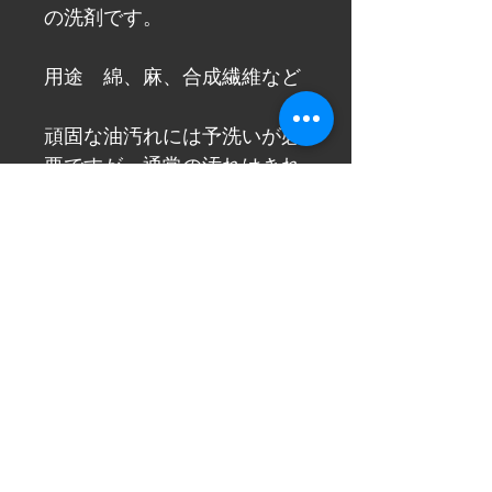
の洗剤です。
用途　綿、麻、合成繊維など
頑固な油汚れには予洗いが必
要ですが、通常の汚れはきれ
いに洗えます。
約20分のつけ置きをすればよ
り効果を発揮します。
こめ水質分析の専門機関で測
定した成分結果もホームペー
ジに掲載しておりますので、
ご覧ください。